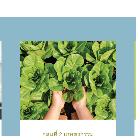
กลุ่มที่ 2 เกษตรกรรม
เรียนรู้เรื่องธรรมชาติและความสำคัญของ
ดิน น้ำ และ พืช ผัก และการตลาดของผัก
อินทรีย์
พัฒนาทักษะโดยการลงมือทำแปลงผัก
เพื่อศึกษาธรรมชาติและวัฏจักรของพืช
และแมลง
พัฒนาทักษะการยอมรับต่อปัญหาและ
การแก้ปัญหา การยืดหยุ่นทางความคิด
พัฒนาทักษะการค้นคว้าและจดบันทึก
กลุ่มที่ 2 เกษตรกรรม