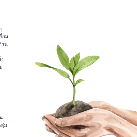
ๆ
ี่ยม
ด้าน
้ง
ย
อน
ลุ่ม